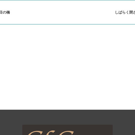
つ目の橋
しばらく閉