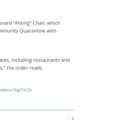
Junard “Ahong” Chan, which
ommunity Quarantine with
laces, including restaurants and
,” the order reads.
lapu#ixzz76gVTcCZv
0