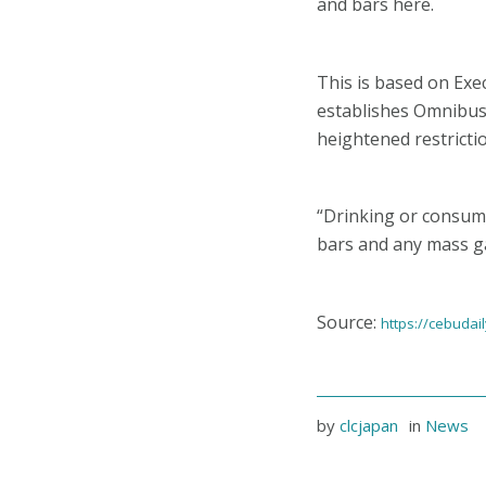
and bars here.
This is based on Exe
establishes Omnibus
heightened restricti
“Drinking or consumpt
bars and any mass ga
Source:
https://cebudai
by
clcjapan
in
News