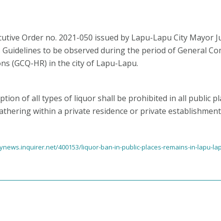
cutive Order no. 2021-050 issued by Lapu-Lapu City Mayor 
 Guidelines to be observed during the period of General C
ons (GCQ-HR) in the city of Lapu-Lapu.
ion of all types of liquor shall be prohibited in all public p
thering within a private residence or private establishments
lynews.inquirer.net/400153/liquor-ban-in-public-places-remains-in-lapu-