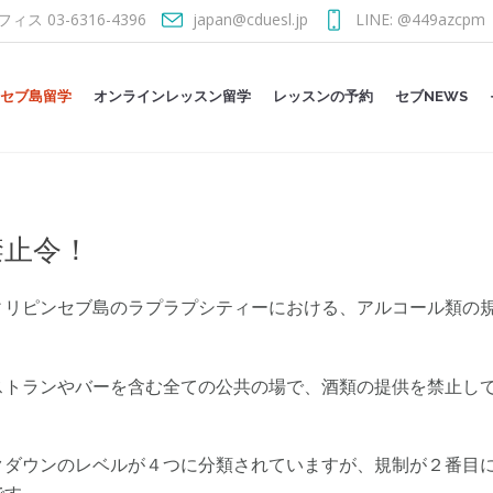
フィス 03-6316-4396
japan@cduesl.jp
LINE: @449azcpm
セブ島留学
オンラインレッスン留学
レッスンの予約
セブNEWS
禁止令！
ィリピンセブ島のラプラプシティーにおける、アルコール類の
ストランやバーを含む全ての公共の場で、酒類の提供を禁止し
クダウンのレベルが４つに分類されていますが、規制が２番目に