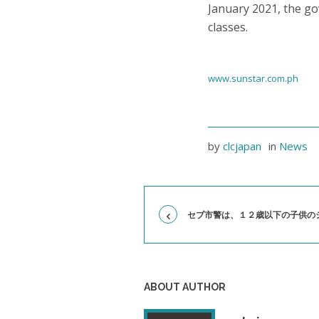
January 2021, the go
classes.
www.sunstar.com.ph
by
clcjapan
in
News
セブ市警は、１２歳以下の子供の
ABOUT AUTHOR