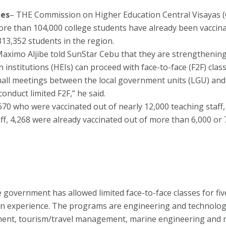
nes
– THE Commission on Higher Education Central Visayas (
ore than 104,000 college students have already been vaccina
313,352 students in the region.
Maximo Aljibe told SunStar Cebu that they are strengthening
 institutions (HEIs) can proceed with face-to-face (F2F) class
hall meetings between the local government units (LGU) and 
onduct limited F2F,” he said.
670 who were vaccinated out of nearly 12,000 teaching staff,
ff, 4,268 were already vaccinated out of more than 6,000 or 
 government has allowed limited face-to-face classes for f
n experience. The programs are engineering and technology
nt, tourism/travel management, marine engineering and ma