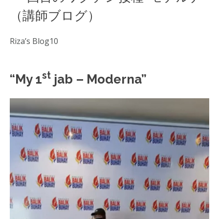
（講師ブログ）
Riza’s Blog10
st
“My 1
jab – Moderna”