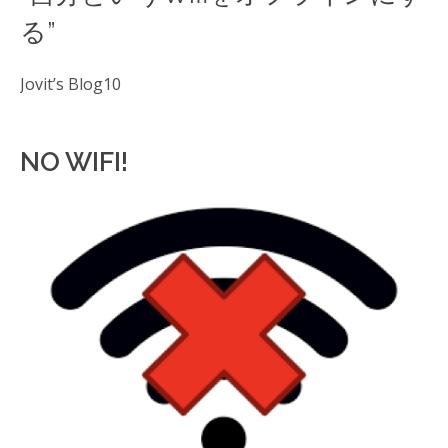
る”
Jovit’s Blog10
NO WIFI!