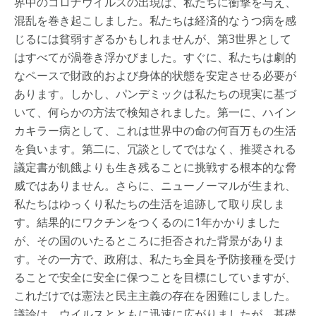
界中のコロナウイルスの出現は、私たちに衝撃を与え、
混乱を巻き起こしました。私たちは経済的なうつ病を感
じるには貧弱すぎるかもしれませんが、第3世界として
はすべてが渦巻き浮かびました。すぐに、私たちは劇的
なペースで財政的および身体的状態を安定させる必要が
あります。しかし、パンデミックは私たちの現実に基づ
いて、何らかの方法で検知されました。第一に、ハイン
カキラー病として、これは世界中の命の何百万もの生活
を負います。第二に、冗談としてではなく、推奨される
議定書が飢餓よりも生き残ることに挑戦する根本的な脅
威ではありません。さらに、ニューノーマルが生まれ、
私たちはゆっくり私たちの生活を追跡して取り戻しま
す。結果的にワクチンをつくるのに1年かかりました
が、その国のいたるところに拒否された背景がありま
す。その一方で、政府は、私たち全員を予防接種を受け
ることで安全に安全に保つことを目標にしていますが、
これだけでは憲法と民主主義の存在を困難にしました。
議論は、ウイルスとともに迅速に広がりましたが、基礎