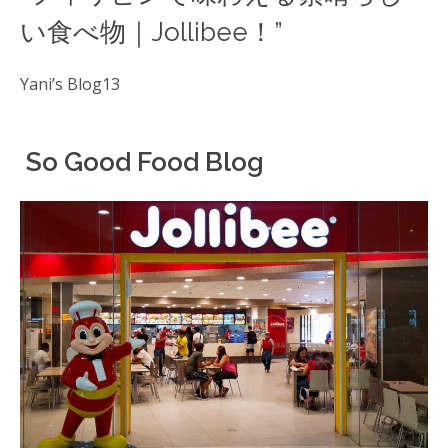
い食べ物｜Jollibee！”
Yani’s Blog13
So Good Food Blog